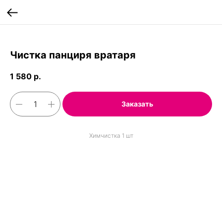
;
Чистка панциря вратаря
1 580
р.
Заказать
Химчистка 1 шт