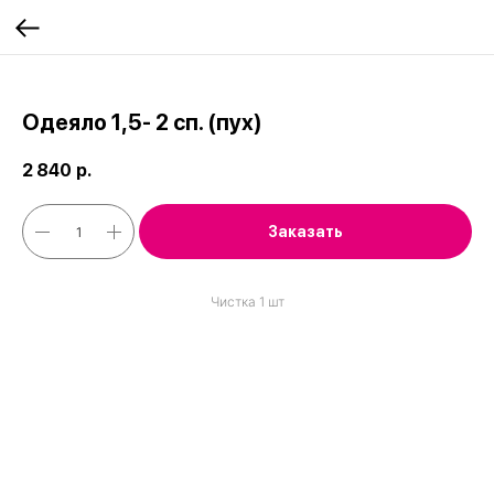
;
Одеяло 1,5- 2 сп. (пух)
2 840
р.
Заказать
Чистка 1 шт