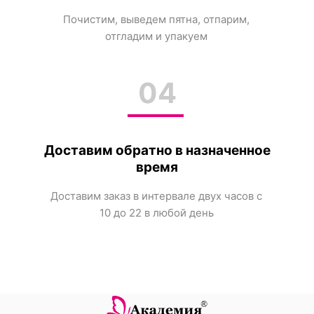
Почистим, выведем пятна, отпарим,
отгладим и упакуем
04
Доставим обратно в назначенное
Мы работаем для занятых
Доступ к чат боту в Телеграм
людей и для тех, кто знает
время
цену своим вещам. Закажите
звонок, чтобы получить
Доставим заказ в интервале двух часов с
консультацию по услугам.
10 до 22 в любой день