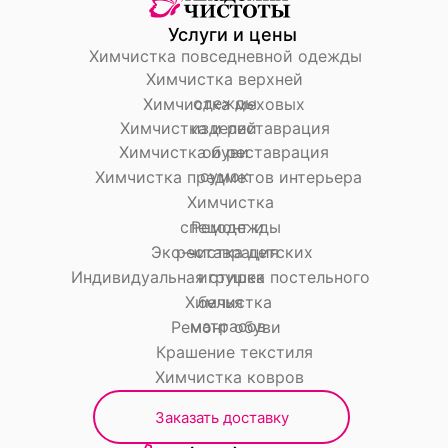
Услуги и цены
Химчистка повседневной одежды
Химчистка верхней
одежды
Химчистка меховых
Химчистка и реставрация
изделий
Химчистка и реставрация
обуви
сумок
Химчистка предметов интерьера
Химчистка
спецодежды
Ремонт и
Эко-чистка детских
реставрация
Индивидуальная стирка постельного
игрушек
Химчистка
белья
матрасов
Ремонт обуви
Крашение текстиля
Химчистка ковров
Заказать доставку