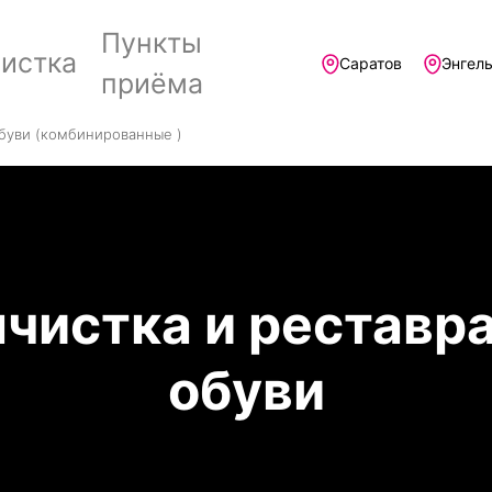
Пункты
истка
Саратов
Энгел
приёма
буви (комбинированные )
чистка и реставр
обуви