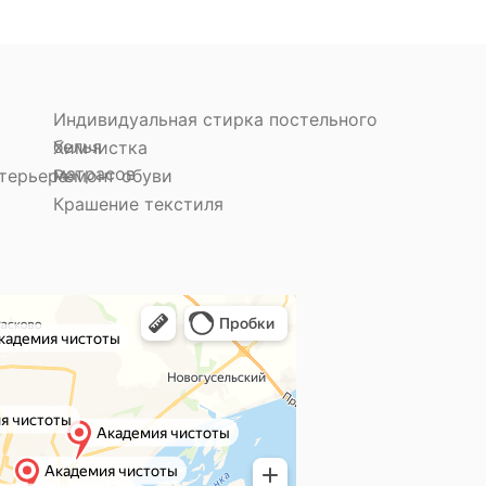
Индивидуальная стирка постельного
белья
Химчистка
матрасов
терьера
Ремонт обуви
Крашение текстиля