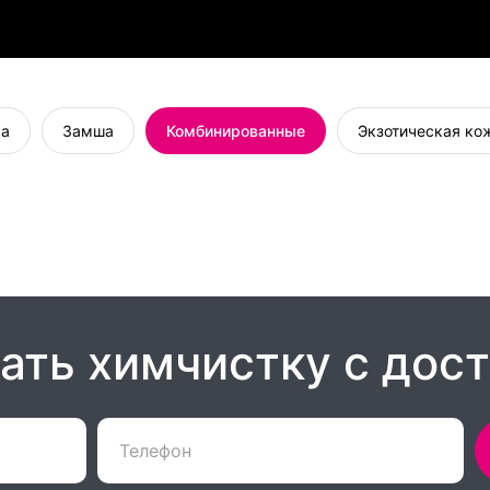
жа
Замша
Комбинированные
Экзотическая кож
ать химчистку с дос