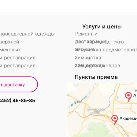
Услуги и цены
 повседневной одежды
Ремонт и
реставрация
верхней
Эко-чистка детских
игрушек
 меховых
Химчистка предметов ин
и реставрация
Химчистка
спецодежды
и реставрация
Химчистка ковров
Пункты приема
ть доставку
8452) 45-85-85