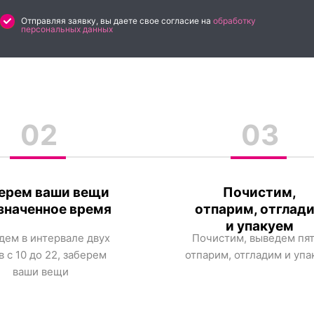
Отправляя заявку, вы даете свое согласие на
обработку
персональных данных
02
03
ерем ваши вещи
Почистим,
азначенное время
отпарим, отглад
и упакуем
дем в интервале двух
Почистим, выведем пят
в с 10 до 22, заберем
отпарим, отгладим и упа
ваши вещи