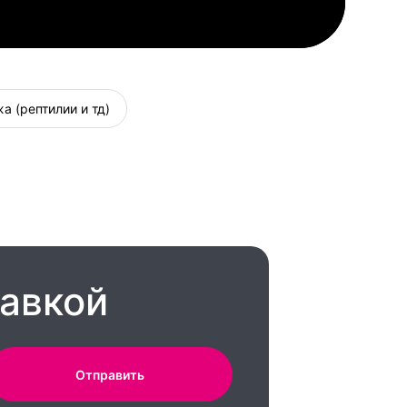
а (рептилии и тд)
тавкой
Отправить