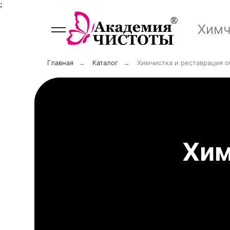
;
Химч
Главная
Каталог
Химчистка и реставрация о
→
→
Хим