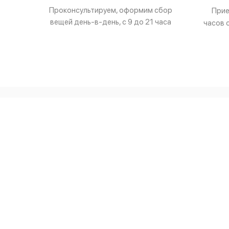
Проконсультируем, оформим сбор
Прие
вещей день-в-день, с 9 до 21 часа
часов 
Химчистка 
Химчистка в
Мы работаем для занятых
Химчистка м
людей и для тех, кто знает цену
Химчистка и
своим вещам. Закажите звонок,
чтобы получить консультацию
Химчистка и
по услугам.
Мы принимаем к оплате
Заказа