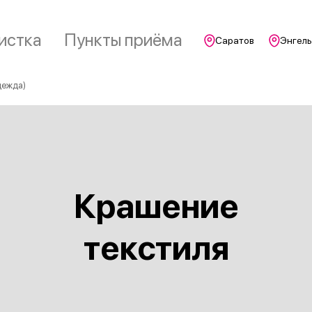
истка
Пункты приёма
Саратов
Энгель
дежда)
Крашение
текстиля