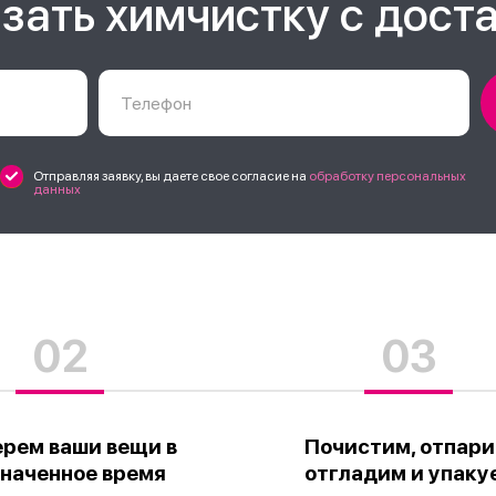
зать химчистку с дост
Отправляя заявку, вы даете свое согласие на
обработку персональных
данных
02
03
ерем ваши вещи в
Почистим, отпари
наченное время
отгладим и упаку