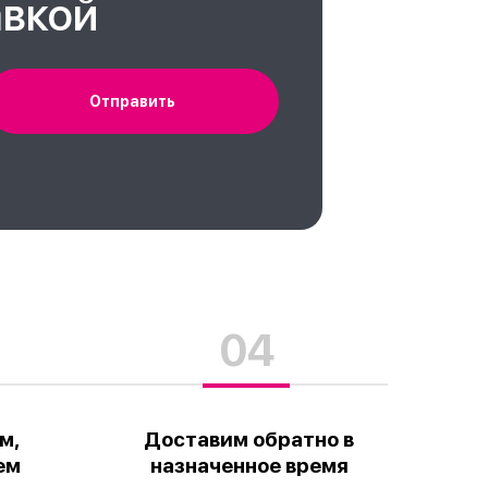
авкой
Отправить
04
м,
Доставим обратно в
ем
назначенное время