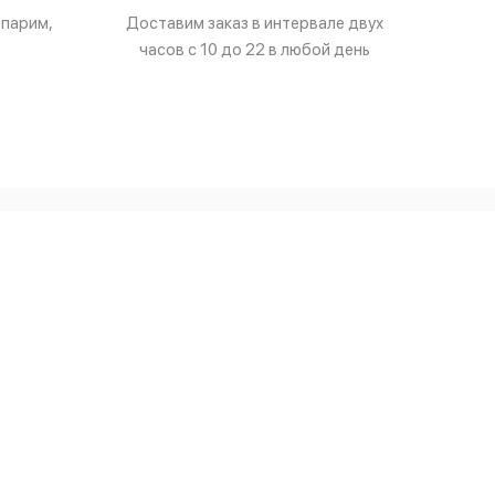
тпарим,
Доставим заказ в интервале двух
часов с 10 до 22 в любой день
Индивидуальная стирка постельного белья
Химчистка матрасов
ек
рьера
Ремонт обуви
Крашение текстиля