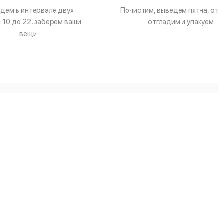
дем в интервале двух
Почистим, выведем пятна, о
с 10 до 22, заберем ваши
отгладим и упакуем
вещи
Услуги и цены
повседневной одежды
Ремонт и реставрация
ерхней одежды
Эко-чистка детских игруш
еховых изделий
Химчистка предметов инте
 реставрация обуви
Химчистка спецодежды
 реставрация сумок
Химчистка ковров
Пункты приема
ть доставку